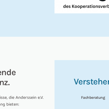
ende
Verstehe
nz.
se, die Anderssein e.V.
Fachberatung
ng bieten: